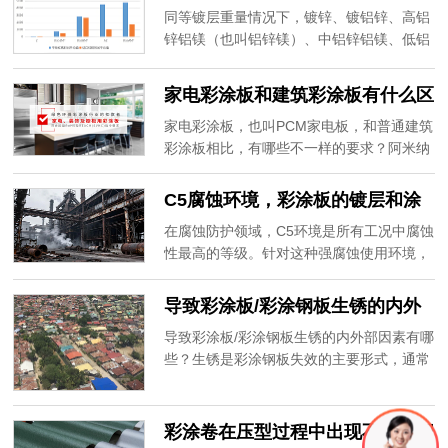
锌铝镁，哪个更耐腐蚀？
同等镀层重量情况下，镀锌、镀铝锌、高铝
锌铝镁（也叫铝锌镁）、中铝锌铝镁、低铝
镀锌铝镁，哪个更耐腐蚀？一张图片为您讲
清楚。
家电彩涂板和建筑彩涂板有什么区
别？
家电彩涂板，也叫PCM家电板，和普通建筑
彩涂板相比，有哪些不一样的要求？阿米纳
彩涂板为您详细讲解。
C5腐蚀环境，彩涂板的镀层和涂
层如何选择？
在腐蚀防护领域，C5环境是所有工况中腐蚀
性最高的等级。针对这种强腐蚀使用环境，
彩涂板的选材绝不能单一考量镀层或涂层，
镀层与涂层必须组合考虑，实现镀层与涂层
导致彩涂板/彩涂钢板生锈的内外
的协同防护。
部因素有哪些？
导致彩涂板/彩涂钢板生锈的内外部因素有哪
些？生锈是彩涂钢板失效的主要形式，通常
是由内部和外部因素共同作用导致的。阿米
纳彩涂板专注于工程类彩涂板的定制与服
务，可以根据产品的使用环境及防腐设计，
彩涂卷在压型过程中出现不合格问
从基材、镀层和涂层等方面进行个性化定