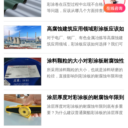
题应该如何分析排查？
彩涂卷在压型过程中出现不合格品和残次品
制。
等问题，应该从哪几个方面排查问题？阿米
纳彩涂板教您一个超级实用的分析排查方法
——人机料法环。
高腐蚀建筑应用领域彩涂板应该如
何选择？
对于电厂、钢厂、有色金属冶炼等高腐蚀建
筑应用领域，彩涂板应该如何选择？我们可
以从三个方面入手。
涂料颗粒的大小对彩涂板耐腐蚀性
能的影响
所采用涂料颗粒的大小，也就是涂料研磨的
粒径，直接影响到彩涂板的耐腐蚀年限和使
用用寿命！
涂层厚度对彩涂板的耐腐蚀年限到
底有多重要？
涂层厚度对彩涂板的耐腐蚀年限到底有多重
要？为什么建议普通聚酯彩涂板的涂层厚度
不低于20微米？