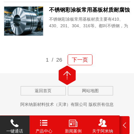
不锈钢彩涂板常用基板材质耐腐蚀
性能对比
不锈钢彩涂板常用基板材质主要有410、
430、201、304、316等。都叫不锈钢，为
什么耐腐蚀相差极其悬殊？耐腐蚀性能哪个
好？哪个差？阿米纳彩涂板为您详细讲解。
1
/ 26
下一页
返回首页
网站地图
阿米纳新材料技术（天津）有限公司 版权所有信息
一键通话
产品中心
新闻案例
关于阿米纳