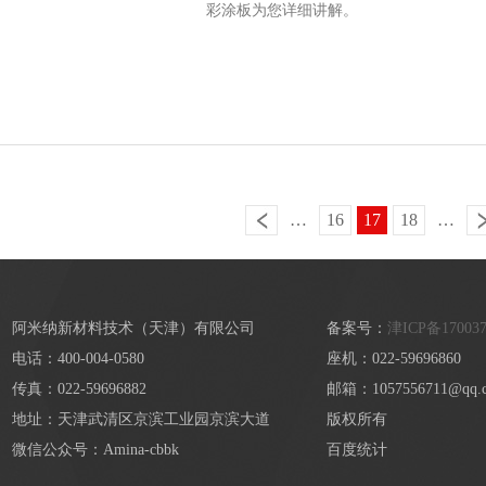
彩涂板为您详细讲解。
…
16
17
18
…
阿米纳新材料技术（天津）有限公司
备案号：
津ICP备17003
电话：400-004-0580
座机：022-59696860
传真：022-59696882
邮箱：1057556711@qq.
地址：天津武清区京滨工业园京滨大道
版权所有
微信公众号：Amina-cbbk
百度统计