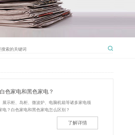
是白色家电和黑色家电？
、展示柜、岛柜、微波炉、电脑机箱等诸多家电领
家电？白色家电和黑色家电怎么区别？
了解详情