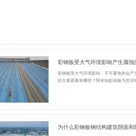
彩钢板受大气环境影响产生腐蚀
彩钢板受大气环境影响，不可避免的会产
的主要因素有哪些？阿米纳彩涂板为您详
为什么彩钢板钢结构建筑阴面和