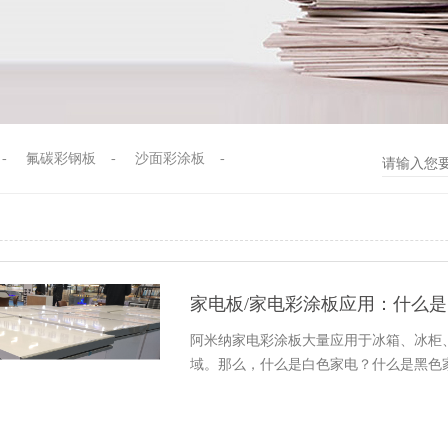
-
氟碳彩钢板
-
沙面彩涂板
-
家电板/家电彩涂板应用：什么
阿米纳家电彩涂板大量应用于冰箱、冰柜
域。那么，什么是白色家电？什么是黑色