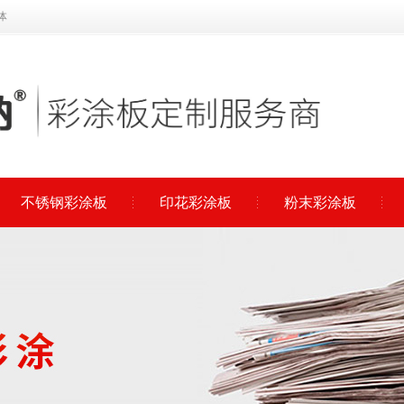
体
不锈钢彩涂板
印花彩涂板
粉末彩涂板