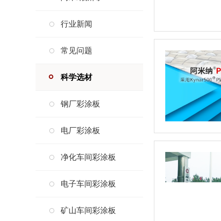
行业新闻
常见问题
科学选材
钢厂彩涂板
电厂彩涂板
净化车间彩涂板
电子车间彩涂板
矿山车间彩涂板