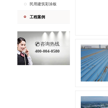
民用建筑彩涂板
工程案例
咨询热线
400-004-0580