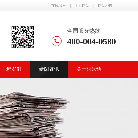
在线留言
|
手机网站
|
网站地图
全国服务热线：
400-004-0580
工程案例
新闻资讯
关于阿米纳