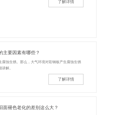
了解详情
的主要因素有哪些？
生腐蚀生锈。那么，大气环境对彩钢板产生腐蚀生锈
细讲解。
了解详情
阳面褪色老化的差别这么大？