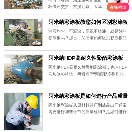
与时间赛跑，用速度呵护生命，阿米纳彩涂
而成，具有优异的防腐性能及持久的抗褪色
板快速交货，支援北京、天津、河北等多地
性能。
方舱医院建设。愿山河无恙，人间皆安！
阿米纳彩涂板教您如何区别彩涂板
品质的好坏呢？
涂层均匀，不漏涂，压瓦不掉漆，就是好的
彩涂板吗？那么，又应该如何区别彩涂板品
质的好坏呢？决定彩涂板品质的关键因素是
什么？又该如何选择彩涂板生产厂家呢？
阿米纳HDP高耐久性聚酯彩涂板
耐候性为什么可以达到15年以
阿米纳HDP高耐久性聚酯彩涂板，也叫HDP
上？
高耐候彩涂板，与普通PE聚酯彩涂板相比，
同样是聚酯涂层，为什么耐久性可以达到15
年以上？
阿米纳彩涂板是如何进行产品质量
控制的？
阿米纳彩涂板从原材料进厂到成品出厂通常
需要进行哪些环节的质量检测？是如何进行
产品质量控制的？通常情况下，从原料入
厂，到成品出厂，彩涂板需要进行5类48道
检测工序。那么，又是哪5类48道检测工序