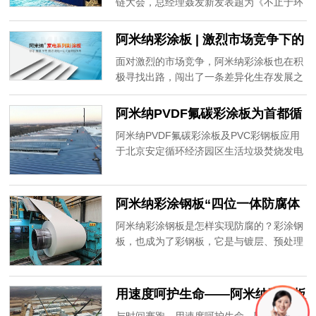
发表主题演讲
链大会，总经理聂发新发表题为《不止于环
保——静电粉末喷涂板的产品优势与行业前
景》的主题演讲。
阿米纳彩涂板 | 激烈市场竞争下的
差异化生存之路
面对激烈的市场竞争，阿米纳彩涂板也在积
极寻找出路，闯出了一条差异化生存发展之
路。
阿米纳PVDF氟碳彩涂板为首都循
环经济建设“添砖加瓦”
阿米纳PVDF氟碳彩涂板及PVC彩钢板应用
于北京安定循环经济园区生活垃圾焚烧发电
厂项目，为首都循环经济建设“添砖加瓦”。
阿米纳彩涂钢板“四位一体防腐体
系”
阿米纳彩涂钢板是怎样实现防腐的？彩涂钢
板，也成为了彩钢板，它是与镀层、预处理
层、底漆、面漆共同其作用的结果，我们称
之为“彩涂钢板四位一体防腐体系”。阿米纳
彩涂板采用鞍钢、首钢等大型钢厂基材及威
用速度呵护生命——阿米纳彩涂板
士伯等品牌涂料，并经过5类48道工序涂装
支援方舱医院建设