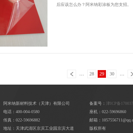
后应该怎么办？阿米纳彩涂板为您支招。
…
28
29
30
…
阿米纳新材料技术（天津）有限公司
备案号：
津ICP备17003
电话：400-004-0580
座机：022-59696860
传真：022-59696882
邮箱：1057556711@qq.
地址：天津武清区京滨工业园京滨大道
版权所有