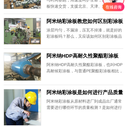
与时间赛跑，用速度呵护生命，阿米纳彩涂
而成，具有优异的防腐性能及持久的抗褪色
板快速交货，支援北京、天津、河北等多地
性能。
方舱医院建设。愿山河无恙，人间皆安！
阿米纳彩涂板教您如何区别彩涂板
品质的好坏呢？
涂层均匀，不漏涂，压瓦不掉漆，就是好的
彩涂板吗？那么，又应该如何区别彩涂板品
质的好坏呢？决定彩涂板品质的关键因素是
什么？又该如何选择彩涂板生产厂家呢？
阿米纳HDP高耐久性聚酯彩涂板
耐候性为什么可以达到15年以
阿米纳HDP高耐久性聚酯彩涂板，也叫HDP
上？
高耐候彩涂板，与普通PE聚酯彩涂板相比，
同样是聚酯涂层，为什么耐久性可以达到15
年以上？
阿米纳彩涂板是如何进行产品质量
控制的？
阿米纳彩涂板从原材料进厂到成品出厂通常
需要进行哪些环节的质量检测？是如何进行
产品质量控制的？通常情况下，从原料入
厂，到成品出厂，彩涂板需要进行5类48道
检测工序。那么，又是哪5类48道检测工序