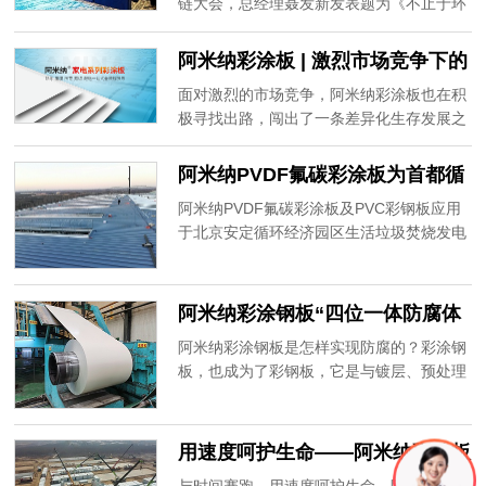
发表主题演讲
链大会，总经理聂发新发表题为《不止于环
保——静电粉末喷涂板的产品优势与行业前
景》的主题演讲。
阿米纳彩涂板 | 激烈市场竞争下的
差异化生存之路
面对激烈的市场竞争，阿米纳彩涂板也在积
极寻找出路，闯出了一条差异化生存发展之
路。
阿米纳PVDF氟碳彩涂板为首都循
环经济建设“添砖加瓦”
阿米纳PVDF氟碳彩涂板及PVC彩钢板应用
于北京安定循环经济园区生活垃圾焚烧发电
厂项目，为首都循环经济建设“添砖加瓦”。
阿米纳彩涂钢板“四位一体防腐体
系”
阿米纳彩涂钢板是怎样实现防腐的？彩涂钢
板，也成为了彩钢板，它是与镀层、预处理
层、底漆、面漆共同其作用的结果，我们称
之为“彩涂钢板四位一体防腐体系”。阿米纳
彩涂板采用鞍钢、首钢等大型钢厂基材及威
用速度呵护生命——阿米纳彩涂板
士伯等品牌涂料，并经过5类48道工序涂装
支援方舱医院建设